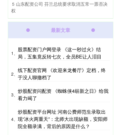
​山东配资公司 芬兰总统要求取消五常一票否决
5
权
最新文章
股票配资门户网登录 《这一秒过火》结
1、
局，五集竟反转七次，全员BE让人泪目
线下配资官网 《欢迎来龙餐厅》定档，终
2、
于没人聊撤档了
炒股配资问配资 《蜘蛛侠4崭新之日》给我
3、
看力竭了
炒股配资平台网址 河南公费师范生录取出
现“冰火两重天”：北师大出现缺额，安阳师
4、
院全额录满，背后的原因是什么？