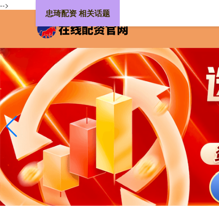
-->
忠琦配资 相关话题