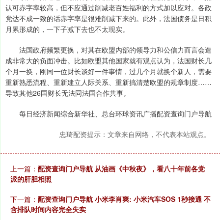
认可赤字率较高，但不应通过削减老百姓福利的方式加以应对。各政
党达不成一致的话赤字率是很难削减下来的。此外，法国债务是日积
月累形成的，一下子减下去也不太现实。
法国政府频繁更换，对其在欧盟内部的领导力和公信力而言会造
成非常大的负面冲击。比如欧盟其他国家就有观点认为，法国财长几
个月一换，刚同一位财长谈好一件事情，过几个月就换个新人，需要
重新熟悉流程、重新建立人际关系、重新搞清楚欧盟的规章制度……
导致其他26国财长无法同法国合作共事。
每日经济新闻综合新华社、总台环球资讯广播配资查询门户导航
忠琦配资提示：文章来自网络，不代表本站观点。
上一篇：
配资查询门户导航 从油画《中秋夜》，看八十年前各党
派的肝胆相照
下一篇：
配资查询门户导航 小米李肖爽: 小米汽车SOS 1秒接通 不
含排队时间内容完全失实