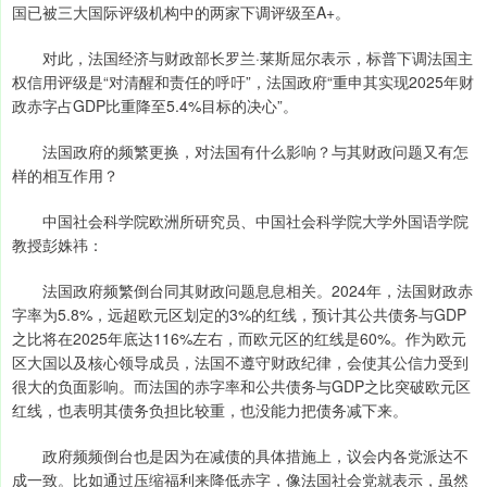
国已被三大国际评级机构中的两家下调评级至A+。
对此，法国经济与财政部长罗兰·莱斯屈尔表示，标普下调法国主
权信用评级是“对清醒和责任的呼吁”，法国政府“重申其实现2025年财
政赤字占GDP比重降至5.4%目标的决心”。
法国政府的频繁更换，对法国有什么影响？与其财政问题又有怎
样的相互作用？
中国社会科学院欧洲所研究员、中国社会科学院大学外国语学院
教授彭姝祎：
法国政府频繁倒台同其财政问题息息相关。2024年，法国财政赤
字率为5.8%，远超欧元区划定的3%的红线，预计其公共债务与GDP
之比将在2025年底达116%左右，而欧元区的红线是60%。作为欧元
区大国以及核心领导成员，法国不遵守财政纪律，会使其公信力受到
很大的负面影响。而法国的赤字率和公共债务与GDP之比突破欧元区
红线，也表明其债务负担比较重，也没能力把债务减下来。
政府频频倒台也是因为在减债的具体措施上，议会内各党派达不
成一致。比如通过压缩福利来降低赤字，像法国社会党就表示，虽然