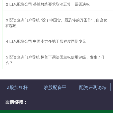
​山东配资公司 芬兰总统要求取消五常一票否决权
2
​配资查询门户导航 “没了中国货、最恐怖的万圣节”，白宫仍
3
在嘴硬
​山东配资公司 中国南方多地干燥程度同期少见
4
​配资查询门户导航 标普下调法国主权信用评级，发生了什
5
么？
a股加杠杆
炒股配资平
配资评测论坛
友情链接：