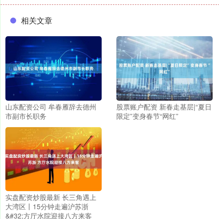
相关文章
山东配资公司 牟春雁辞去德州
股票账户配资 新春走基层|“夏日
市副市长职务
限定”变身春节“网红”
实盘配资炒股最新 长三角遇上
大湾区丨15分钟走遍沪苏浙
&#32;方厅水院迎接八方来客