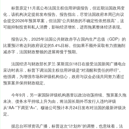
标普原定11月底公布法国主权信用评级报告，但近期法国政局变
化，该机构决定提前发布报告。报告指出，尽管法国政府本周已向议
会提交2026年预算草案，但法国“公共财政的不确定性依然很高”，这
可能抑制投资和私人消费，影响经济增长，进而拖累整体经济表现。
报告认为，2025年法国公共财政赤字占国内生产总值（GDP）的
比重预计将达到政府设定的5.4%目标。但如果不额外采取有力措施削
减赤字，法国财政整顿的进展将慢于预期。
法国经济与财政部长罗兰·莱斯屈尔18日在接受法国新闻广播电台
采访时表示，标普下调法国主权信用评级是“对清醒和责任的呼吁”。
他强调，为增强市场和评级机构信心，政府与议会必须共同努力通过
预算案并保持财政稳定。
今年9月，另一家国际评级机构惠誉以政治动荡持续、预算案久拖
未决、债务水平持续上升为由，将法国长期外币发行人违约评级
从“AA-”下调至“A+”。穆迪公司预计本月24日发布对法国的最新评级决
定。
据总台环球资讯广播，标普这次“计划外”的调整，也意味着，法